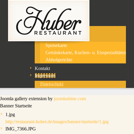
Home
Aktuelles
Restaurant
Über uns
Unsere Speisekarten
Speisekarte
Getränkekarte, Kuchen- u. Eisspezialitäten
Abholgerichte
Kontakt
Impressum
Datenschutz
Joomla gallery extension by
joomlashine.com
Banner Startseite
1.jpg
http://restaurant-huber.de/images/banner/startseite/1.jpg
IMG_7366.JPG