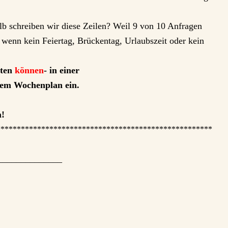
alb schreiben wir diese Zeilen? Weil 9 von 10 Anfragen
r wenn kein Feiertag, Brückentag, Urlaubszeit oder kein
iten
können
- in einer
inem Wochenplan ein.
m!
*****************************************************
______________