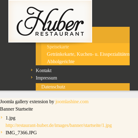
Home
Aktuelles
Restaurant
Über uns
Unsere Speisekarten
Speisekarte
Getränkekarte, Kuchen- u. Eisspezialitäten
Abholgerichte
Kontakt
Impressum
Datenschutz
Joomla gallery extension by
joomlashine.com
Banner Startseite
1.jpg
http://restaurant-huber.de/images/banner/startseite/1.jpg
IMG_7366.JPG