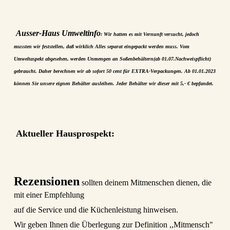
Ausser-Haus Umweltinfo
: Wir hatten es mit Vernunft versucht, jedoch
mussten wir feststellen, daß wirklich Alles separat eingepackt werden muss. Vom
Umweltaspekt abgesehen, werden Unmengen an Soßenbehältern(ab 01.07.Nachweispflicht)
gebraucht. Daher berechnen wir ab sofort 50 cent für EXTRA-Verpackungen. Ab 01.01.2023
können Sie unsere eignen Behälter ausleihen. Jeder Behälter wir dieser mit 5,- € bepfandet.
Aktueller Hausprospekt:
Rezensionen
sollten deinem Mitmenschen dienen, die
mit einer Empfehlung
auf die Service
und die Küchenleistung hinweisen.
Wir geben Ihnen die Überlegung zur Definition ,,Mitmensch"